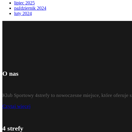
lipiec 2025
październik 2024
luty 2024
O nas
Klub Sportowy 4strefy to nowoczesne miejsce, które oferuje 
Czytaj więcej
4 strefy