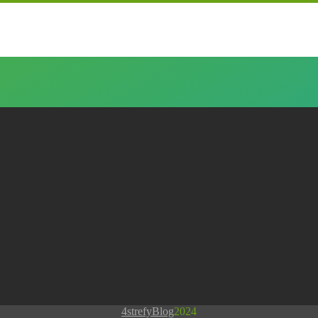
4strefy
Blog
2024