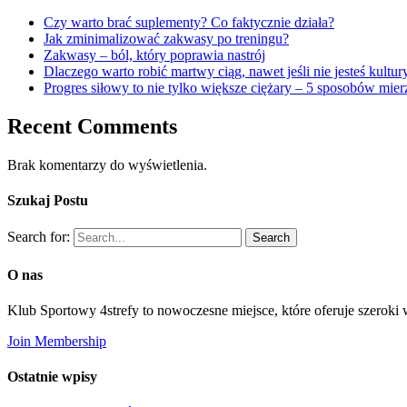
Czy warto brać suplementy? Co faktycznie działa?
Jak zminimalizować zakwasy po treningu?
Zakwasy – ból, który poprawia nastrój
Dlaczego warto robić martwy ciąg, nawet jeśli nie jesteś kultur
Progres siłowy to nie tylko większe ciężary – 5 sposobów mie
Recent Comments
Brak komentarzy do wyświetlenia.
Szukaj Postu
Search for:
O nas
Klub Sportowy 4strefy to nowoczesne miejsce, które oferuje szeroki
Join Membership
Ostatnie wpisy