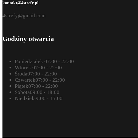
kontakt@4strefy.pl
4strefy@gmail.com
Godziny otwarcia
Poniedziałek
07:00 - 22:00
Wtorek
07:00 - 22:00
Środa
07:00 - 22:00
Czwartek
07:00 - 22:00
Piątek
07:00 - 22:00
Sobota
09:00 - 18:00
Niedziela
9:00 - 15:00