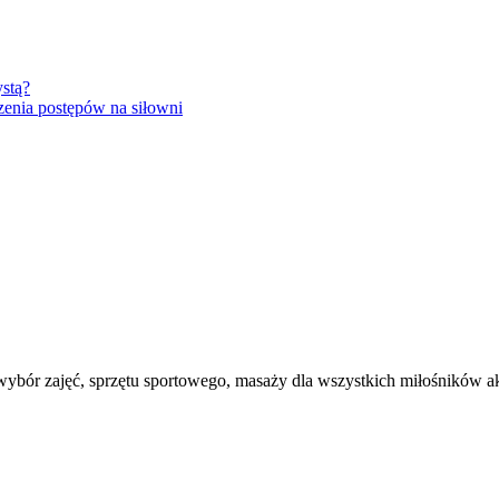
ystą?
rzenia postępów na siłowni
 wybór zajęć, sprzętu sportowego, masaży dla wszystkich miłośników a