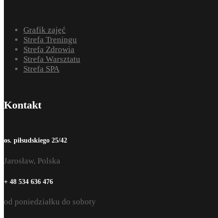
Grafik zajęć
Strefa Treningu
Strefa Zdrowia
Strefa Warsztatu
Strefa SPA
Kontakt
os. piłsudskiego 25/42
Jarosław, Polska
+ 48 534 636 476
od poniedziałku do soboty