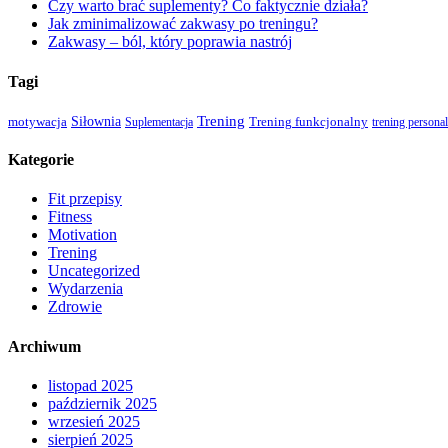
Czy warto brać suplementy? Co faktycznie działa?
Jak zminimalizować zakwasy po treningu?
Zakwasy – ból, który poprawia nastrój
Tagi
Siłownia
Trening
motywacja
Suplementacja
Trening funkcjonalny
trening persona
Kategorie
Fit przepisy
Fitness
Motivation
Trening
Uncategorized
Wydarzenia
Zdrowie
Archiwum
listopad 2025
październik 2025
wrzesień 2025
sierpień 2025