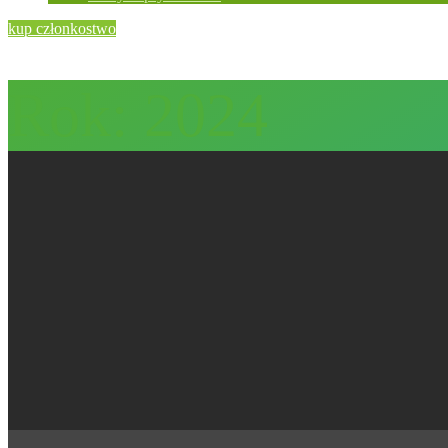
kup członkostwo
Rok:
2024