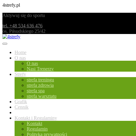
4strefy.pl
Aktywuj się do sportu
tel. +48 534 636 476
os. Piłsudskiego 25/42
Home
O nas
O nas
Nasi Trenerzy
Strefy
strefa treningu
strefa zdrowia
strefa spa
strefa warsztatu
Grafik
Cennik
Blog
Kontakt i Regulaminy
Kontakt
Regulamin
Polityka prywatności