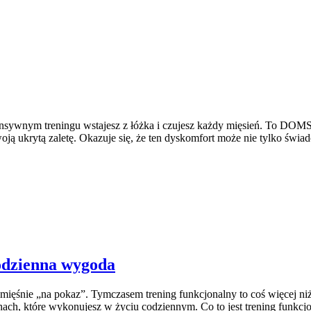
ntensywnym treningu wstajesz z łóżka i czujesz każdy mięsień. To DO
ją ukrytą zaletę. Okazuje się, że ten dyskomfort może nie tylko świad
codzienna wygoda
 mięśnie „na pokaz”. Tymczasem trening funkcjonalny to coś więcej ni
hach, które wykonujesz w życiu codziennym. Co to jest trening funkc