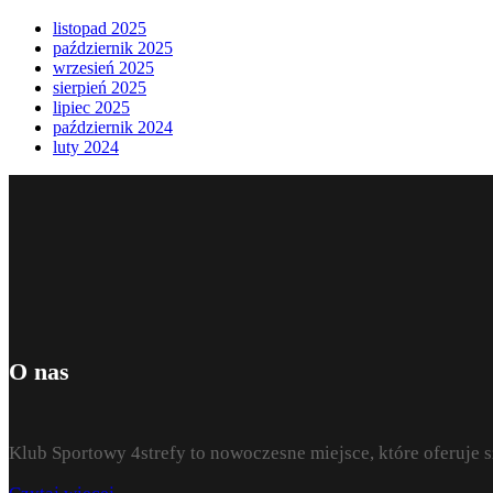
listopad 2025
październik 2025
wrzesień 2025
sierpień 2025
lipiec 2025
październik 2024
luty 2024
O nas
Klub Sportowy 4strefy to nowoczesne miejsce, które oferuje 