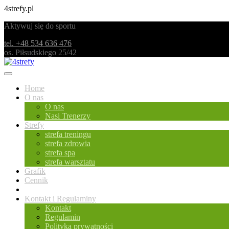
4strefy.pl
Aktywuj się do sportu
tel. +48 534 636 476
os. Piłsudskiego 25/42
Home
O nas
O nas
Nasi Trenerzy
Strefy
strefa treningu
strefa zdrowia
strefa spa
strefa warsztatu
Grafik
Cennik
Blog
Kontakt i Regulaminy
Kontakt
Regulamin
Polityka prywatności