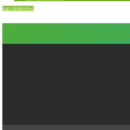
kup członkostwo
Tag:
Trening fun