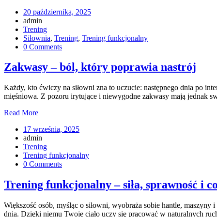
20 października, 2025
admin
Trening
Siłownia
,
Trening
,
Trening funkcjonalny
0 Comments
Zakwasy – ból, który poprawia nastrój
Każdy, kto ćwiczy na siłowni zna to uczucie: następnego dnia po i
mięśniowa. Z pozoru irytujące i niewygodne zakwasy mają jednak swo
Read More
17 września, 2025
admin
Trening
Trening funkcjonalny
0 Comments
Trening funkcjonalny – siła, sprawność i 
Większość osób, myśląc o siłowni, wyobraża sobie hantle, maszyny i
dnia. Dzięki niemu Twoje ciało uczy się pracować w naturalnych ruc