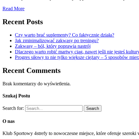
Read More
Recent Posts
Czy warto brać suplementy? Co faktycznie działa?
Jak zminimalizować zakwasy po treningu?
Zakwasy – ból, który poprawia nastrój
Dlaczego warto robić martwy ciąg, nawet jeśli nie jesteś kultur
Progres siłowy to nie tylko większe ciężary – 5 sposobów mie
Recent Comments
Brak komentarzy do wyświetlenia.
Szukaj Postu
Search for:
O nas
Klub Sportowy 4strefy to nowoczesne miejsce, które oferuje szeroki