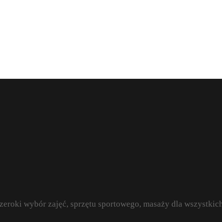
szeroki wybór zajęć, sprzętu sportowego, masaży dla wszystki