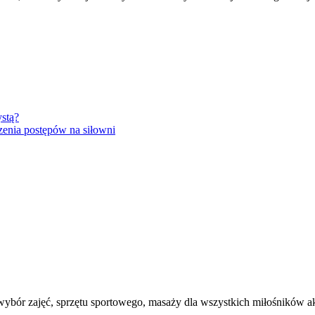
ystą?
rzenia postępów na siłowni
 wybór zajęć, sprzętu sportowego, masaży dla wszystkich miłośników a