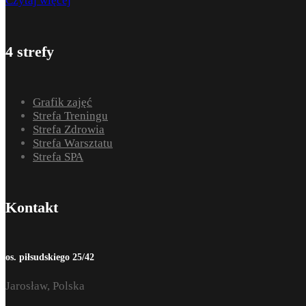
Czytaj więcej
4 strefy
Grafik zajęć
Strefa Treningu
Strefa Zdrowia
Strefa Warsztatu
Strefa SPA
Kontakt
os. piłsudskiego 25/42
Jarosław, Polska