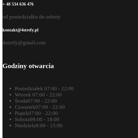
+ 48 534 636 476
od poniedziałku do soboty
kontakt@4strefy.pl
4strefy@gmail.com
Godziny otwarcia
Poniedziałek
07:00 - 22:00
Wtorek
07:00 - 22:00
Środa
07:00 - 22:00
Czwartek
07:00 - 22:00
Piątek
07:00 - 22:00
Sobota
09:00 - 18:00
Niedziela
9:00 - 15:00