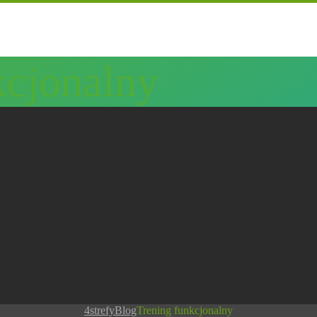
kcjonalny
4strefy
Blog
Trening funkcjonalny