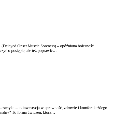
MS (Delayed Onset Muscle Soreness) – opóźniona bolesność
czyć o postępie, ale też poprawić…
ż estetyka – to inwestycja w sprawność, zdrowie i komfort każdego
jonalny? To forma ćwiczeń, która…