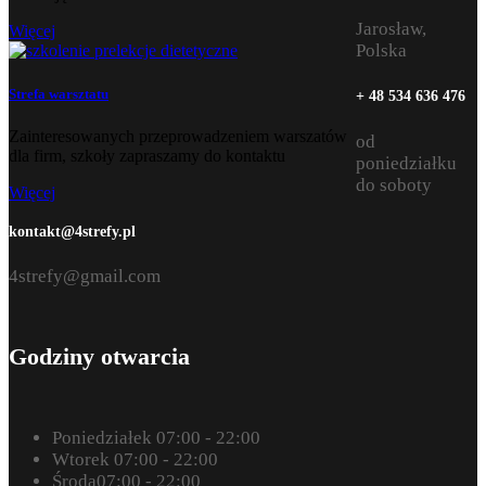
Jarosław,
Więcej
Polska
Strefa warsztatu
+ 48 534 636 476
Zainteresowanych przeprowadzeniem warszatów
od
dla firm, szkoły zapraszamy do kontaktu
poniedziałku
do soboty
Więcej
kontakt@4strefy.pl
4strefy@gmail.com
Godziny otwarcia
Poniedziałek
07:00 - 22:00
Wtorek
07:00 - 22:00
Środa
07:00 - 22:00