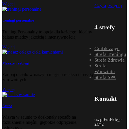
Więcej
Czytaj więcej
treningi personalne
4 strefy
Trening Personalny to opcja dla każdego. Idealny
balans między jakością i intensywnością.
Więcej
Grafik zajęć
Strefa Treningu
Strefa Zdrowia
Masaże i zabiegi
Strefa
Warsztatu
Zadbaj o ciało w naszym miejscu relaksu i masaży
Strefa SPA
zdrowotnych
Więcej
Kontakt
Sauna
Wizyta w saunie to doskonały sposób na
os. piłsudskiego
rozluźnienie mięśni, głębokie odprężenie,
25/42
redukcję…