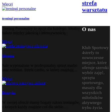
strefa
Więcej
warsztatu
treningi personalne
O nas
Trening Personalny to opcja dla każdego. Idealny
balans między jakością i intensywnością.
Więcej
Klub Sportowy
4strefy to
Siłownia
nowoczesne
miejsce, które
Sale wyposażone w profesjonalny sprzęt marbo
oferuje szeroki
oraz nobilius. Strefa cardio, w której znajdują…
wybór zajęć,
sprzętu
Więcej
sportowego,
masaży dla
wszystkich
Dietetyka
miłośników
aktywnego
W swojej ofercie mamy bogaty zakres treningów,
z których każdy znajdzie coś dla siebie.…
trybu życia.