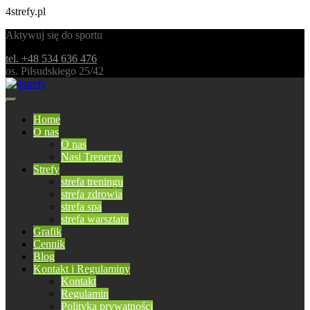
4strefy.pl
Aktywuj się do sportu
tel. +48 534 636 476
os. Piłsudskiego 25/42
Home
O nas
O nas
Nasi Trenerzy
Strefy
strefa treningu
strefa zdrowia
strefa spa
strefa warsztatu
Grafik
Cennik
Blog
Kontakt i Regulaminy
Kontakt
Regulamin
Polityka prywatności