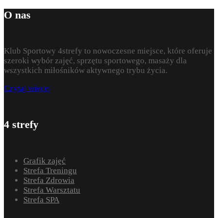
O nas
Klub Sportowy 4strefy to nowoczesne miejsce, które oferuje
szeroki wybór zajęć, sprzętu sportowego, masaży dla
wszystkich miłośników aktywnego trybu życia.
Czytaj więcej
4 strefy
Grafik zajęć
Strefa Treningu
Strefa Zdrowia
Strefa Warsztatu
Strefa SPA