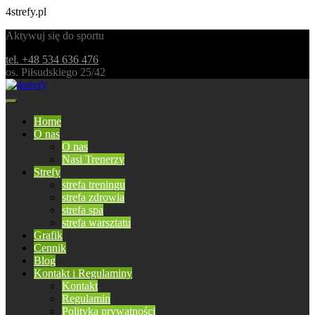
4strefy.pl
Aktywuj się do sportu
tel. +48 534 636 476
os. Piłsudskiego 25/42
Home
O nas
O nas
Nasi Trenerzy
Strefy
strefa treningu
strefa zdrowia
strefa spa
strefa warsztatu
Grafik
Cennik
Blog
Kontakt i Regulaminy
Kontakt
Regulamin
Polityka prywatności