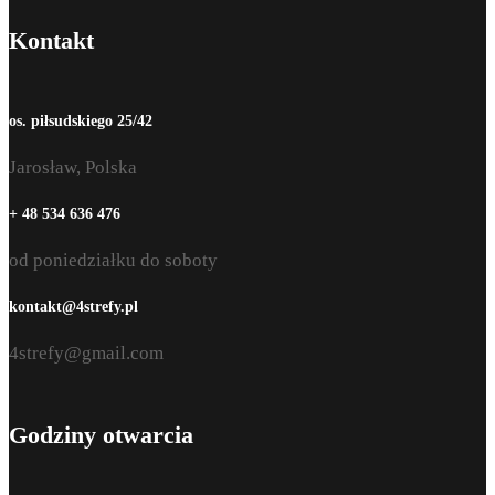
Kontakt
os. piłsudskiego 25/42
Jarosław, Polska
+ 48 534 636 476
od poniedziałku do soboty
kontakt@4strefy.pl
4strefy@gmail.com
Godziny otwarcia