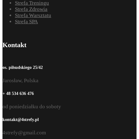
Strefa Treningu
Strefa Zdrowia
Strefa Warsztatu
Strefa SPA
Kontakt
os. piłsudskiego 25/42
Jarosław, Polska
+ 48 534 636 476
od poniedziałku do soboty
kontakt@4strefy.pl
4strefy@gmail.com