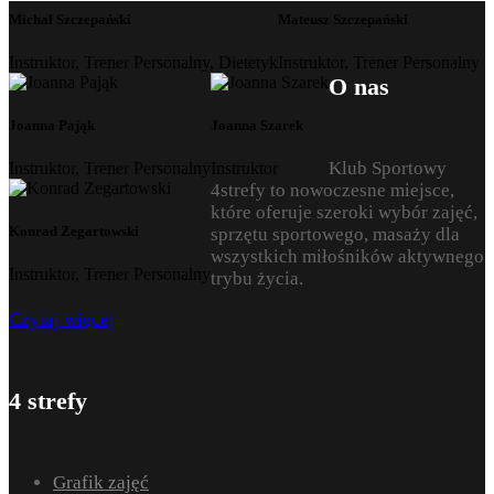
Michał Szczepański
Mateusz Szczepański
Instruktor, Trener Personalny, Dietetyk
Instruktor, Trener Personalny
O nas
Joanna Pająk
Joanna Szarek
Klub Sportowy
Instruktor, Trener Personalny
Instruktor
4strefy to nowoczesne miejsce,
które oferuje szeroki wybór zajęć,
Konrad Zegartowski
sprzętu sportowego, masaży dla
wszystkich miłośników aktywnego
Instruktor, Trener Personalny
trybu życia.
Czytaj więcej
4 strefy
Grafik zajęć