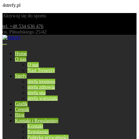
4strefy.pl
Aktywuj się do sportu
tel. +48 534 636 476
os. Piłsudskiego 25/42
Home
O nas
O nas
Nasi Trenerzy
Strefy
strefa treningu
strefa zdrowia
strefa spa
strefa warsztatu
Grafik
Cennik
Blog
Kontakt i Regulaminy
Kontakt
Regulamin
Polityka prywatności