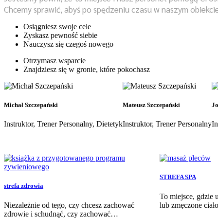
Chcemy sprawić, abyś po spędzeniu czasu w naszym obiekcie i
Osiągniesz swoje cele
Zyskasz pewność siebie
Nauczysz się czegoś nowego
Otrzymasz wsparcie
Znajdziesz się w gronie, które pokochasz
Michał Szczepański
Mateusz Szczepański
Jo
Instruktor, Trener Personalny, Dietetyk
Instruktor, Trener Personalny
In
STREFA SPA
strefa zdrowia
To miejsce, gdzie
Niezależnie od tego, czy chcesz zachować
lub zmęczone ciał
zdrowie i schudnąć, czy zachować…