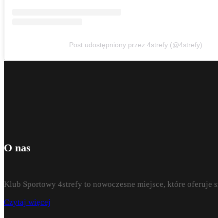
Post udostępniony przez 4strefy (@4strefy)
O nas
Klub Sportowy 4strefy to nowoczesne miejsce, które oferuje 
Czytaj więcej