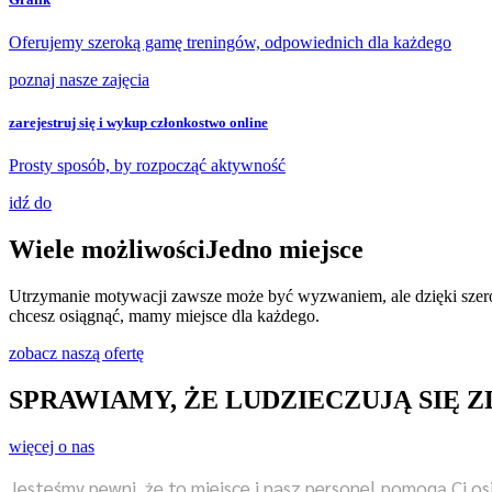
Oferujemy szeroką gamę treningów, odpowiednich dla każdego
poznaj nasze zajęcia
zarejestruj się i wykup członkostwo online
Prosty sposób, by rozpocząć aktywność
idź do
Wiele możliwości
Jedno miejsce
Utrzymanie motywacji zawsze może być wyzwaniem, ale dzięki szer
chcesz osiągnąć, mamy miejsce dla każdego.
zobacz naszą ofertę
SPRAWIAMY, ŻE LUDZIE
CZUJĄ SIĘ 
więcej o nas
Jesteśmy pewni, że to miejsce i nasz personel pomogą Ci os