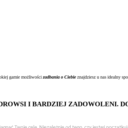
okiej gamie możliwości
zadbania o Ciebie
znajdziesz u nas idealny sp
ZDROWSI I BARDZIEJ ZADOWOLENI. D
iągnąć Twoje cele. Niezależnie od tego, czy jesteś początkuj