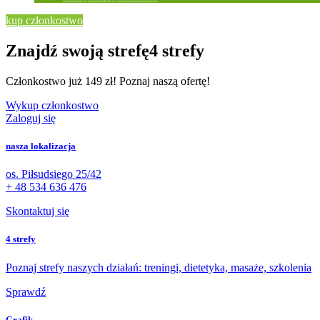
kup członkostwo
Znajdź swoją strefę
4 strefy
Członkostwo już 149 zł! Poznaj naszą ofertę!
Wykup członkostwo
Zaloguj się
nasza lokalizacja
os. Piłsudsiego 25/42
+ 48 534 636 476
Skontaktuj się
4 strefy
Poznaj strefy naszych działań: treningi, dietetyka, masaże, szkolenia
Sprawdź
Grafik