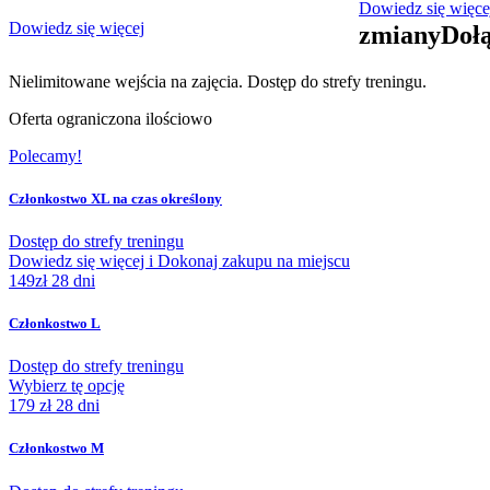
Dowiedz się więce
Dowiedz się więcej
zmiany
Doł
Nielimitowane wejścia na zajęcia. Dostęp do strefy treningu.
Oferta ograniczona ilościowo
Polecamy!
Członkostwo XL na czas określony
Dostęp do strefy treningu
Dowiedz się więcej i Dokonaj zakupu na miejscu
149zł
28 dni
Członkostwo L
Dostęp do strefy treningu
Wybierz tę opcję
179 zł
28 dni
Członkostwo M