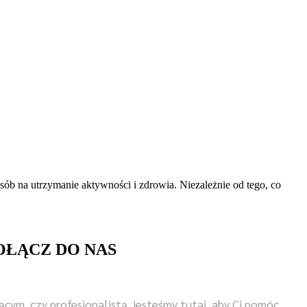
osób na utrzymanie aktywności i zdrowia. Niezależnie od tego, co
OŁĄCZ DO NAS
ącym, czy profesjonalistą, jesteśmy tutaj, aby Ci pomóc.