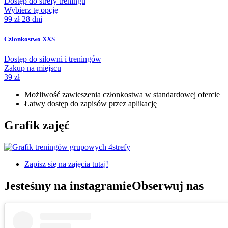
Dostęp do strefy treningu
Wybierz tę opcję
99 zł
28 dni
Członkostwo XXS
Dostęp do siłowni i treningów
Zakup na miejscu
39 zł
Możliwość zawieszenia członkostwa w standardowej ofercie
Łatwy dostęp do zapisów przez aplikację
Grafik zajęć
Zapisz się na zajęcia tutaj!
Jesteśmy na instagramie
Obserwuj nas