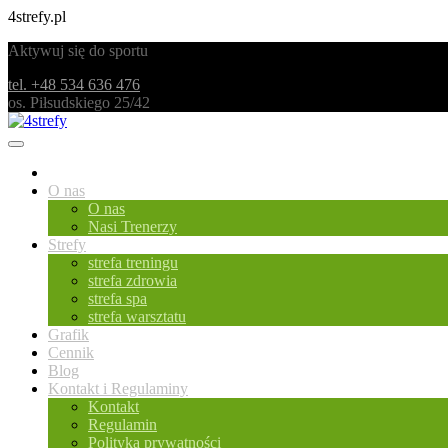
4strefy.pl
Aktywuj się do sportu
tel. +48 534 636 476
os. Piłsudskiego 25/42
Home
O nas
O nas
Nasi Trenerzy
Strefy
strefa treningu
strefa zdrowia
strefa spa
strefa warsztatu
Grafik
Cennik
Blog
Kontakt i Regulaminy
Kontakt
Regulamin
Polityka prywatności