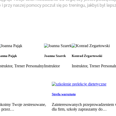
 przy naszej pomocy poczuł się po treningu, jakbyś był lepszą
anna Pająk
Joanna Szarek
Konrad Zegartowski
struktor, Trener Personalny
Instruktor
Instruktor, Trener Personal
Strefa warsztatu
 ukoimy Twoje zestresowane,
Zainteresowanych przeprowadzeniem 
o przez…
dla firm, szkoły zapraszamy do…